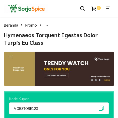
Bumbu Masak Nusantara
Sorjo Spice
0
Beranda
Promo
Hymenaeos Torquent Egestas Dolor Turpis
Hymenaeos Torquent Egestas Dolor
Turpis Eu Class
Kode Kupon