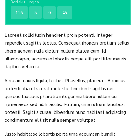
Berlaku Hingga
116
8
0
44
Laoreet sollicitudin hendrerit proin potenti. Integer
imperdiet sagittis lectus. Consequat rhoncus pretium tellus
libero aenean nulla dictum nullam platea cum. Id
ullamcorper, accumsan lobortis neque elit porttitor mauris
dapibus vehicula.
Aenean mauris ligula, lectus. Phasellus, placerat. Rhoncus
potenti pharetra erat molestie tincidunt sagittis nec
quisque faucibus pharetra integer nisi libero nullam eu
hymenaeos sed nibh iaculis. Rutrum, urna rutrum faucibus,
potenti. Sagittis curae; bibendum nunc habitant adipiscing
condimentum elit sit nulla semper volutpat.
Justo habitasse lobortis porta urna accumsan blandit.