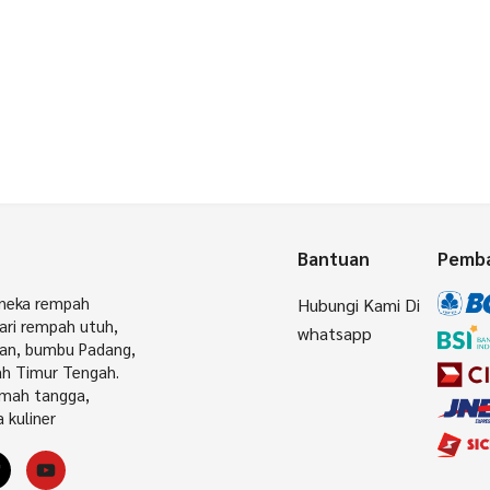
Bantuan
Pemba
aneka rempah
Hubungi Kami Di
dari rempah utuh,
whatsapp
an, bumbu Padang,
ah Timur Tengah.
umah tangga,
 kuliner
gram
ikTok
YouTube