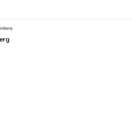
enberg
erg